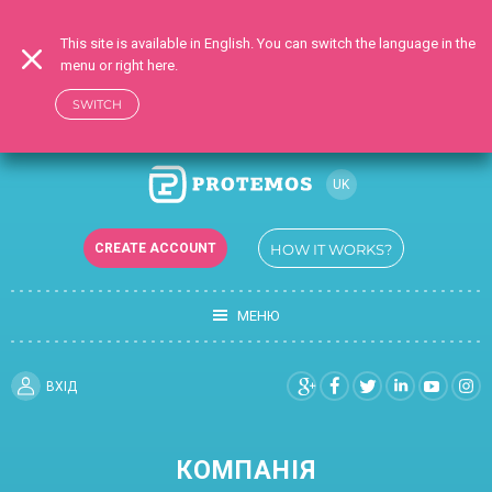
This site is available in English. You can switch the language in the
menu or right here.
SWITCH
UK
RU
CREATE ACCOUNT
HOW IT WORKS?
EN
TR
МЕНЮ
DE
FR
ES
ВХIД
КОМПАНIЯ