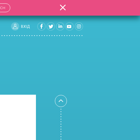
TCH
ВХIД