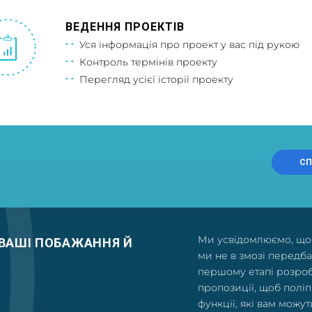
ВЕДЕННЯ ПРОЕКТІВ
Уся інформація про проект у вас під рукою
Контроль термінів проекту
Перегляд усієї історії проекту
СП
Ми усвідомлюємо, що 
 ВАШІ ПОБАЖАННЯ Й
ми не в змозі передба
першому етапі розроб
пропозиції, щоб поліп
функції, які вам можу