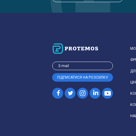
МО
ФР
ДЛ
ЦІ
КО
КО
НА