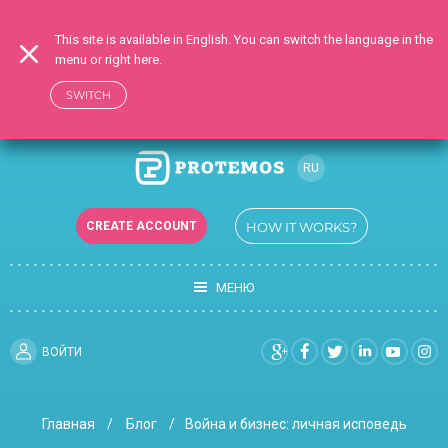
This site is available in English. You can switch the language in the
menu or right here.
SWITCH
RU
EN
CREATE ACCOUNT
HOW IT WORKS?
UK
МЕНЮ
ВОЙТИ
Главная
Блог
Война и бизнес: личная исповедь