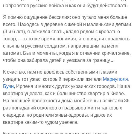
направятся русские войска и как они будут действовать.
Я помню ощущение бессилия: оно пугало меня больше
всего. Находясь в деревне с женой и маленькими детьми
(3 и 6 лет), я ложился спать, кладя рядом с кроватью
топор, — в то же время понимая, что вряд ли справлюсь
с пьяным русским солдатом, направившим на меня
автомат. Были моменты, когда я в отчаянии кричал жене,
чтобы она забирала детей и уезжала за границу...
К счастью, нам не довелось собственными глазами
увидеть тот ужас, который пережили жители
Мариуполя
,
Бучи
, Ирпеня и многих других украинских городов. Наша
квартира уцелела, как и большинство квартир в Киеве.
На внешней поверхности дома моей жены насчитали 36
раз попаданий осколков от разрывов мин и танковых
снарядов, но родители живы-здоровы, и даже их
квартира каким-то чудом уцелела.
Более того: я видел разрушенные дома только