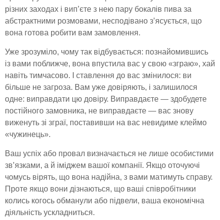
різних заходах і вип’єте з нею пару бокалів пива за
абстрактними розмовами, несподівано з’ясується, що
вона готова робити вам замовлення.
Уже зрозуміло, чому так відбувається: познайомившись
із вами поближче, вона впустила вас у свою «зграю», хай
навіть тимчасово. І ставлення до вас змінилося: ви
більше не загроза. Вам уже довіряють, і залишилося
одне: виправдати цю довіру. Виправдаєте — здобудете
постійного замовника, не виправдаєте — вас знову
виженуть зі зграї, поставивши на вас невидиме клеймо
«чужинець».
Ваш успіх або провал визначається не лише особистими
зв’язками, а й іміджем вашої компанії. Якщо оточуючі
чомусь вірять, що вона надійна, з вами матимуть справу.
Проте якщо вони дізнаються, що ваші співробітники
колись когось обманули або підвели, ваша економічна
діяльність ускладниться.