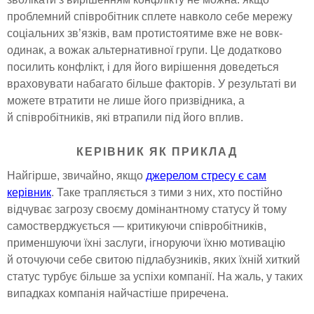
проблемний співробітник сплете навколо себе мережу
соціальних зв’язків, вам протистоятиме вже не вовк-
одинак, а вожак альтернативної групи. Це додатково
посилить конфлікт, і для його вирішення доведеться
враховувати набагато більше факторів. У результаті ви
можете втратити не лише його призвідника, а
й співробітників, які втрапили під його вплив.
КЕРІВНИК ЯК ПРИКЛАД
Найгірше, звичайно, якщо
джерелом стресу є сам
керівник
. Таке трапляється з тими з них, хто постійно
відчуває загрозу своєму домінантному статусу й тому
самостверджується — критикуючи співробітників,
применшуючи їхні заслуги, ігноруючи їхню мотивацію
й оточуючи себе свитою підлабузників, яких їхній хиткий
статус турбує більше за успіхи компанії. На жаль, у таких
випадках компанія найчастіше приречена.