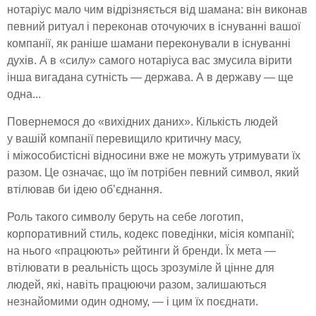
нотаріус мало чим відрізняється від шамана: він виконав
певний ритуал і переконав оточуючих в існуванні вашої
компанії, як раніше шамани переконували в існуванні
духів. А в «силу» самого нотаріуса вас змусила вірити
інша вигадана сутність — держава. А в державу — ще
одна...
Повернемося до «вихідних даних». Кількість людей
у вашій компанії перевищило критичну масу,
і міжособистісні відносини вже не можуть утримувати їх
разом. Це означає, що їм потрібен певний символ, який
втілював би ідею об’єднання.
Роль такого символу беруть на себе логотип,
корпоративний стиль, кодекс поведінки, місія компанії;
на нього «працюють» рейтинги й бренди. Їх мета —
втілювати в реальність щось зрозуміле й цінне для
людей, які, навіть працюючи разом, залишаються
незнайомими один одному, — і цим їх поєднати.