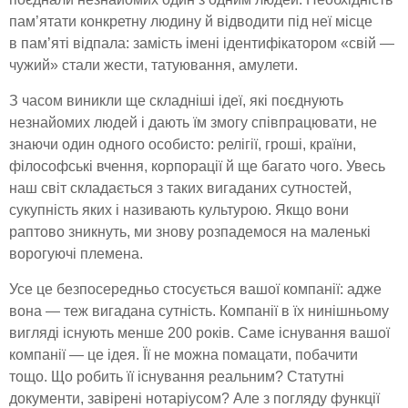
пам’ятати конкретну людину й відводити під неї місце
в пам’яті відпала: замість імені ідентифікатором «свій —
чужий» стали жести, татуювання, амулети.
З часом виникли ще складніші ідеї, які поєднують
незнайомих людей і дають їм змогу співпрацювати, не
знаючи один одного особисто: релігії, гроші, країни,
філософські вчення, корпорації й ще багато чого. Увесь
наш світ складається з таких вигаданих сутностей,
сукупність яких і називають культурою. Якщо вони
раптово зникнуть, ми знову розпадемося на маленькі
ворогуючі племена.
Усе це безпосередньо стосується вашої компанії: адже
вона — теж вигадана сутність. Компанії в їх нинішньому
вигляді існують менше 200 років. Саме існування вашої
компанії — це ідея. Її не можна помацати, побачити
тощо. Що робить її існування реальним? Статутні
документи, завірені нотаріусом? Але з погляду функції