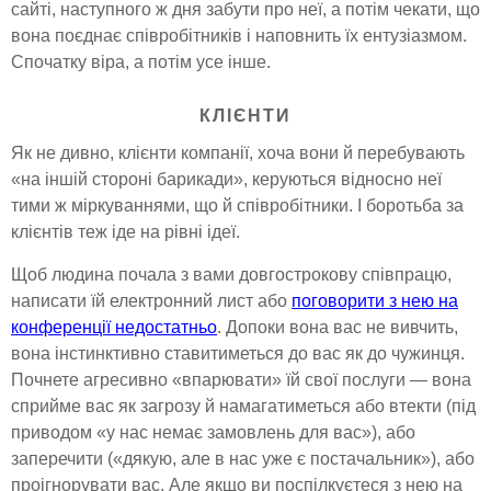
сайті, наступного ж дня забути про неї, а потім чекати, що
вона поєднає співробітників і наповнить їх ентузіазмом.
Спочатку віра, а потім усе інше.
КЛІЄНТИ
Як не дивно, клієнти компанії, хоча вони й перебувають
«на іншій стороні барикади», керуються відносно неї
тими ж міркуваннями, що й співробітники. І боротьба за
клієнтів теж іде на рівні ідеї.
Щоб людина почала з вами довгострокову співпрацю,
написати їй електронний лист або
поговорити з нею на
конференції недостатньо
. Допоки вона вас не вивчить,
вона інстинктивно ставитиметься до вас як до чужинця.
Почнете агресивно «впарювати» їй свої послуги — вона
сприйме вас як загрозу й намагатиметься або втекти (під
приводом «у нас немає замовлень для вас»), або
заперечити («дякую, але в нас уже є постачальник»), або
проігнорувати вас. Але якщо ви поспілкуєтеся з нею на