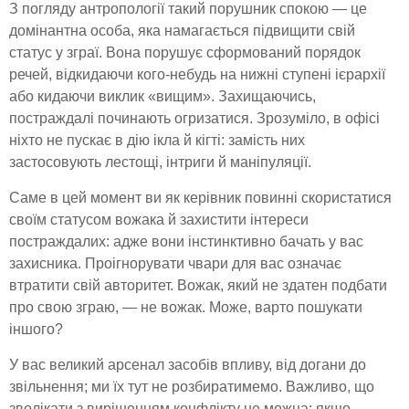
З погляду антропології такий порушник спокою — це
домінантна особа, яка намагається підвищити свій
статус у зграї. Вона порушує сформований порядок
речей, відкидаючи кого-небудь на нижні ступені ієрархії
або кидаючи виклик «вищим». Захищаючись,
постраждалі починають огризатися. Зрозуміло, в офісі
ніхто не пускає в дію ікла й кігті: замість них
застосовують лестощі, інтриги й маніпуляції.
Саме в цей момент ви як керівник повинні скористатися
своїм статусом вожака й захистити інтереси
постраждалих: адже вони інстинктивно бачать у вас
захисника. Проігнорувати чвари для вас означає
втратити свій авторитет. Вожак, який не здатен подбати
про свою зграю, — не вожак. Може, варто пошукати
іншого?
У вас великий арсенал засобів впливу, від догани до
звільнення; ми їх тут не розбиратимемо. Важливо, що
зволікати з вирішенням конфлікту не можна: якщо