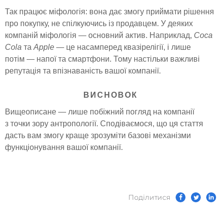
Так працює міфологія: вона дає змогу приймати рішення
про покупку, не спілкуючись із продавцем. У деяких
компаній міфологія — основний актив. Наприклад,
Coca
Cola
та
Apple
— це насамперед квазірелігії, і лише
потім — напої та смартфони. Тому настільки важливі
репутація та впізнаваність вашої компанії.
ВИСНОВОК
Вищеописане — лише побіжний погляд на компанії
з точки зору антропології. Сподіваємося, що ця стаття
дасть вам змогу краще зрозуміти базові механізми
функціонування вашої компанії.
Подiлитися