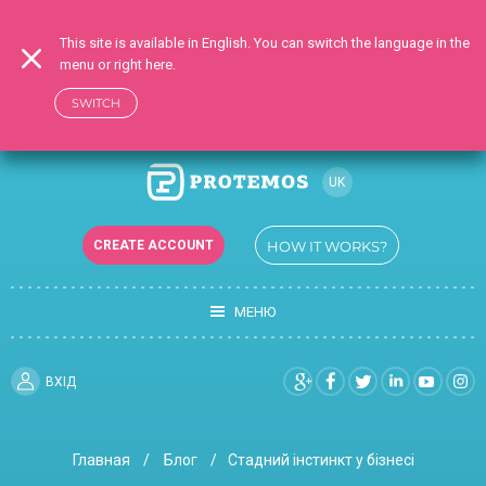
This site is available in English. You can switch the language in the
menu or right here.
SWITCH
UK
RU
CREATE ACCOUNT
HOW IT WORKS?
EN
МЕНЮ
ВХIД
Главная
Блог
Стадний інстинкт у бізнесі