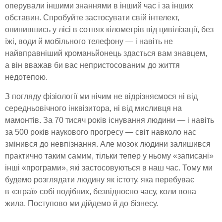
оперували іншими знаннями в інший час і за інших
обставин. Спробуйте застосувати свій інтелект,
опинившись у лісі в сотнях кілометрів від цивілізації, без
їжі, води й мобільного телефону — і навіть не
найвправніший кроманьйонець здасться вам знавцем,
а він вважав би вас непристосованим до життя
недотепою.
З погляду фізіології ми нічим не відрізняємося ні від
середньовічного інквізитора, ні від мисливця на
мамонтів. За 70 тисяч років існування людини — і навіть
за 500 років наукового прогресу — світ навколо нас
змінився до невпізнання. Але мозок людини залишився
практично таким самим, тільки тепер у ньому «записані»
інші «програми», які застосовуються в наш час. Тому ми
будемо розглядати людину як істоту, яка перебуває
в «зграї» собі подібних, безвідносно часу, коли вона
жила. Поступово ми дійдемо й до бізнесу.