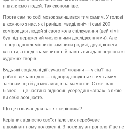
підганяємо людей. Так економніше.
Проте сам по собі мозок залишився тим самим. У голові
в кожного з нас, як і раніше, «виділені» ті самі 200
комірок для людей зі свого кола спілкування (цей ліміт
був підтверджений численними дослідженнями). Але
тепер одноплемінників замінили родичі, друзі, колеги,
клієнти, а іноді знаменитості й навіть вигадані персонажі
художніх творів.
Будь-які соціальні дії сучасної людини — у сім’ї, на
роботі, де завгодно — підпорядковуються тим самим
законам, що й дії мисливців на мамонтів. Отже, ваш
бізнес — це частина відносин усередині «зграї», з якою
ви себе асоціюєте.
Що це означає для вас як керівника?
Керівник відносно своїх підлеглих перебуває
в домінантному положенні. З погляду антропології це не