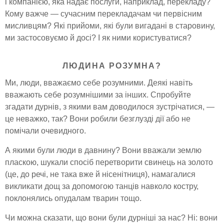
і компанією, яка надає послуги, наприклад, перекладу?
Кому важче — сучасним перекладачам чи первісним
мисливцям? Які прийоми, які були вигадані в старовину,
ми застосовуємо й досі? І як ними користуватися?
ЛЮДИНА РОЗУМНА?
Ми, люди, вважаємо себе розумними. Деякі навіть
вважають себе розумнішими за інших. Спробуйте
згадати дурнів, з якими вам доводилося зустрічатися, —
це неважко, так? Вони робили безглузді дії або не
помічали очевидного.
А якими були люди в давнину? Вони вважали землю
пласкою, шукали спосіб перетворити свинець на золото
(це, до речі, не така вже й нісенітниця), намагалися
викликати дощ за допомогою танців навколо костру,
поклонялись опудалам тварин тощо.
Чи можна сказати, що вони були дурніші за нас? Ні: вони