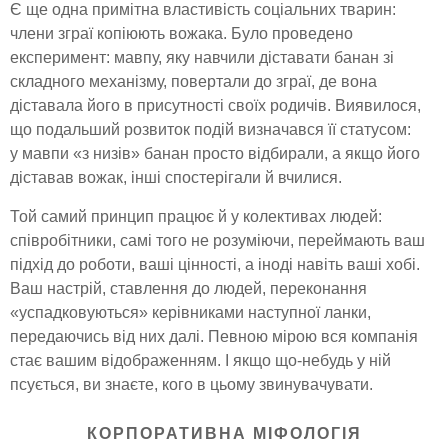
Є ще одна примітна властивість соціальних тварин:
члени зграї копіюють вожака. Було проведено
експеримент: мавпу, яку навчили діставати банан зі
складного механізму, повертали до зграї, де вона
діставала його в присутності своїх родичів. Виявилося,
що подальший розвиток подій визначався її статусом:
у мавпи «з низів» банан просто відбирали, а якщо його
діставав вожак, інші спостерігали й вчилися.
Той самий принцип працює й у колективах людей:
співробітники, самі того не розуміючи, переймають ваш
підхід до роботи, ваші цінності, а іноді навіть ваші хобі.
Ваш настрій, ставлення до людей, переконання
«успадковуються» керівниками наступної ланки,
передаючись від них далі. Певною мірою вся компанія
стає вашим відображенням. І якщо що-небудь у ній
псується, ви знаєте, кого в цьому звинувачувати.
КОРПОРАТИВНА МІФОЛОГІЯ