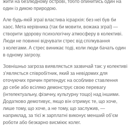
жити на безлюдному острові, тобто опинитись один на
один із дикою природою.
Але будь-якій зграї властива ієрархія: без неї був би
хаос. Мета керівника (так би мовити, вожака зграї) —
створити здорову психологічну атмосферу в колективі.
Люди не повинні відчувати стрес від спілкування
з колегами. А стрес виникає тоді, коли люди бачать один
в одному загрозу.
Зовнішньо загроза виявляється зазвичай так: у колективі
з’являється співробітник, який за невідомих для
оточуючих причин претендує на особливе ставлення
до себе або всіляко демонструє свою перевагу
(інтелектуальну, фізичну, культурну тощо) над іншими.
Додатково демотивує, якщо він отримує те, що хоче,
лише тому, що хоче, а не тому, що заслужив, —
наприклад, за тієї ж зарплатні виконує менший об’єм
роботи або безкарно висміює колег.