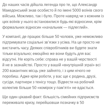
До наших часів дійшла легенда про те, що Александр
Македонський знав особисто й по імені 5000 воїнів свого
війська. Можливо, так і було. Проте навряд чи з кожним із
цих воїнів у нього встановилися будь-які відносини, крім
формальних відносин «начальник — підлеглий».
У компанії, де працює більше 50 чоловік, уже неможливо
підтримувати соціальні зв’язки з усіма. На це просто не
вистачить часу. Деяких співробітників ви будете знати
тільки візуально; емоційно же вони будуть для вас
відсутні. Не коріть себе: справа не у вашій черствості
й не в зазнайстві. Просто у вашій «внутрішній зграї» всі
200 вакантних місць уже зайнято, і з цим нічого не
поробиш. Адже крім роботи, у вас ще є родина, друзі,
сусіди, партнери з тенісу тощо. Відвести на робочий
колектив більше 50 «комірок у пам’яті» не вдасться.
Ще один цікавий факт: більшість сімейних підприємств
переживало кризу, перейшовши позначку в 50