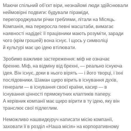
Маючи спільний об’єкт віри, незнайомі люди здійснювали
неймовірні подвиги: будували піраміди,
перегороджували річки греблями, літали на Місяць.
Компанія, яка переросла певні масштаби, вимагає
наявності надідеї: її працівники мають розуміти, заради
чого (крім грошей) вона існує. І щось у символіці
й культурі має цю ідею втілювати.
Зробимо важливе застереження: міф не означає
брехню. Міф, на відміну від брехні, — реально існуюча
ідея. Він існує, доки в нього вірять — і його творці, і їхні
послідовники. Шаман щиро вірить в існування духів,
генерали — в існування своєї країни, касир — в
існування цінності прямокутних клаптиків паперу.
А керівник компанії має щиро вірити в ту ідею, яку він
транслює свої підлеглим.
Неможливо нашвидкуруч написати місію компанії,
заховати її в розділ «Наша місія» на корпоративному