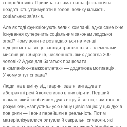
співробітників. Причина та сама: наша фізіологічна
нездатність утримувати в голові велику кількість
соціальних зв’язків.
Але як тоді функціонують великі компанії, адже саме їхнє
існування суперечить соціальним законам людської
зграї? Чому вони не розпадаються на менші
підприємства, як це завжди трапляється з племенами
мисливців і збирачів, численність яких досягла 200
чоловік? Адже для багатьох працювати
в компаніях-«важкоатлетах» — додаткова мотивація.
У чому ж тут справа?
Люди, на відміну від тварин, здатні вигадувати
абстрактні речі й колективно в них вірити. Перший
шаман, який «побачив» духів вітру й вогню, сам того не
розуміючи, «запустив» усю нашу цивілізацію: у цих духів
повірили — і вони перейшли в реальність. Потім
матеріалізувалися ритуали й сакральні символи, які
поєднали незнайомих один з одним людей. Необхідність