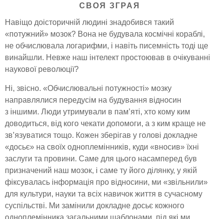
СВОЯ ЗГРАЯ
Навіщо доісторичній людині знадобився такий
«потужний» мозок? Вона не будувала космічні кораблі,
не обчислювала логарифми, і навіть писемність тоді ще
винайшли. Невже наш інтелект простоював в очікуванні
наукової революції?
Ні, звісно. «Обчислювальні потужності» мозку
направлялися передусім на будування відносин
з іншими. Люди утримували в пам’яті, хто кому ким
доводиться, від кого чекати допомоги, а з ким краще не
зв’язуватися тощо. Кожен зберігав у голові докладне
«досьє» на своїх одноплемінників, куди «вносив» їхні
заслуги та провини. Саме для цього насамперед був
призначений наш мозок, і саме ту його ділянку, у якій
фіксувалась інформація про відносини, ми «звільнили»
для культури, науки та всіх навичок життя в сучасному
суспільстві. Ми замінили докладне досьє кожного
одноплемінника загальними шаблонами, під які ми