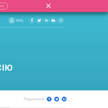
TCH
ВХIД
СІЮ
Подiлитися