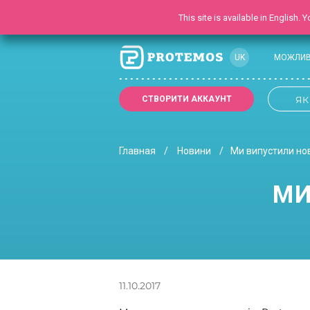
This site is available in English.
UK
МОЖЛИВ
RU
СТВОРИТИ АККАУНТ
ЯК
EN
Главная
Новини
Ми випустили нов
МИ
11.10.2017