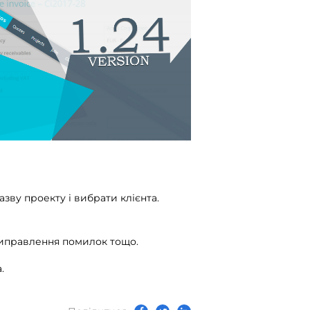
азву проекту і вибрати клієнта.
 виправлення помилок тощо.
.