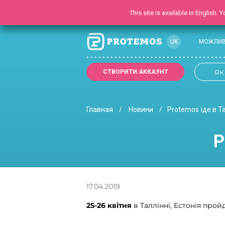
This site is available in English.
UK
МОЖЛИВ
RU
СТВОРИТИ АККАУНТ
ЯК
EN
Главная
Новини
Protemos їде в Та
P
17.04.2019
25-26 квітня
в Таллінні, Естонія про