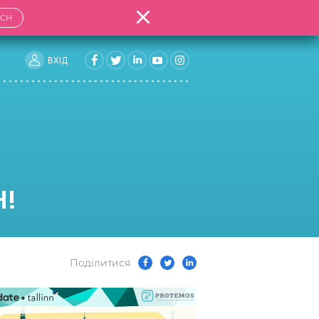
TCH
ВХIД
Н!
Подiлитися