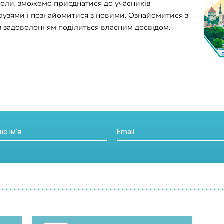
коли, зможемо приєднатися до учасників
друзями і познайомитися з новими. Ознайомитися з
і з задоволенням поділиться власним досвідом.