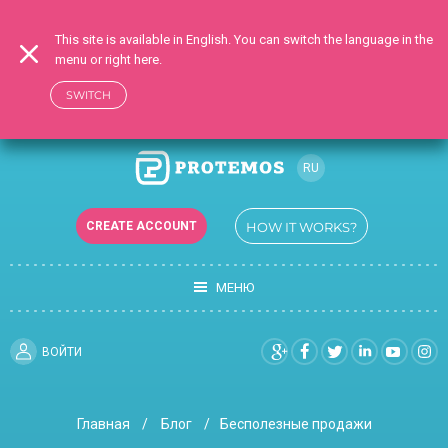
This site is available in English. You can switch the language in the
menu or right here.
SWITCH
RU
EN
CREATE ACCOUNT
HOW IT WORKS?
UK
МЕНЮ
ВОЙТИ
Главная
Блог
Бесполезные продажи