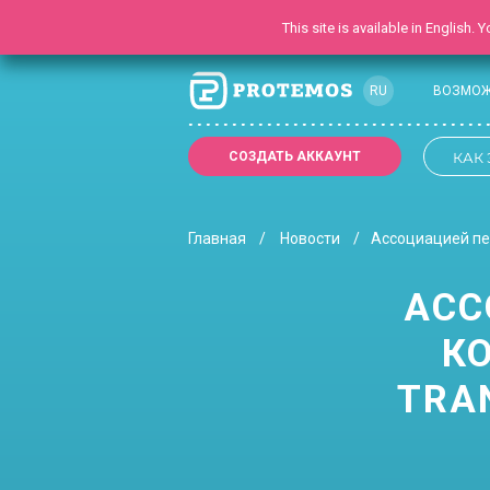
This site is available in English.
RU
ВОЗМО
EN
СОЗДАТЬ АККАУНТ
КАК 
UK
Главная
Новости
Ассоциацией пер
АСС
К
TRAN