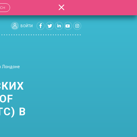
TCH
ВОЙТИ
 в Лондоне
СКИХ
OF
TC) В