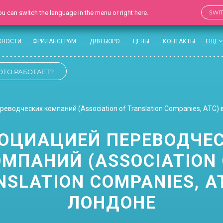
 You can switch the language in the menu or right here.
SWI
ЖНОСТИ
ФРИЛАНСЕРАМ
ДЛЯ БЮРО
ЦЕНЫ
КОНТАКТЫ
ЕЩЕ
ЭТО РАБОТАЕТ?
еводческих компаний (Association of Translation Companies, ATC)
ОЦИАЦИЕЙ ПЕРЕВОДЧЕ
ОМПАНИЙ (ASSOCIATION 
SLATION COMPANIES, A
ЛОНДОНЕ