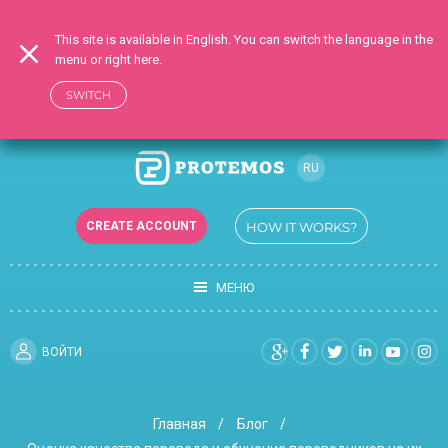
This site is available in English. You can switch the language in the
menu or right here.
SWITCH
RU
EN
CREATE ACCOUNT
HOW IT WORKS?
UK
МЕНЮ
ВОЙТИ
Главная
Блог