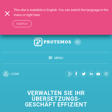
This site is available in English. You can switch the language in the
menu or right here.
SWITCH
DE
RU
EN
MENU
UK
TR
LOGIN
FR
ES
VERWALTEN SIE IHR
ÜBERSETZUNGS-
GESCHÄFT EFFIZIENT