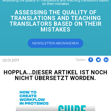
Assessing the quality of translations and teaching translators based
on their mistakes
ASSESSING THE QUALITY OF
TRANSLATIONS AND TEACHING
TRANSLATORS BASED ON THEIR
MISTAKES
NEWSLETTER ABONNIEREN
Teilen
02.01.2017
HOPPLA...DIESER ARTIKEL IST NOCH
NICHT ÜBERSETZT WORDEN.